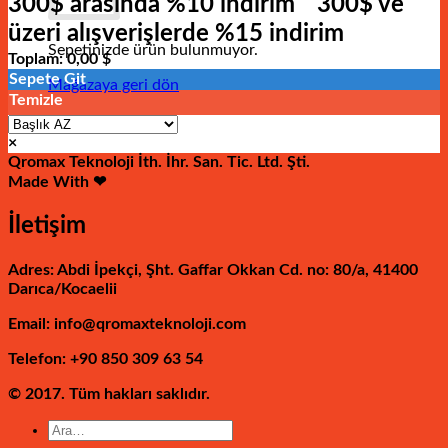
300$ arasında %10 indirim
300$ ve
üzeri alışverişlerde %15 indirim
Sepetinizde ürün bulunmuyor.
Toplam:
0,00
$
Sepete Git
Mağazaya geri dön
Temizle
×
Qromax Teknoloji İth. İhr. San. Tic. Ltd. Şti.
Made With ❤
İletişim
Adres: Abdi İpekçi, Şht. Gaffar Okkan Cd. no: 80/a, 41400
Darıca/Kocaelii
Email: info@qromaxteknoloji.com
Telefon: +90 850 309 63 54
© 2017. Tüm hakları saklıdır.
Ara: