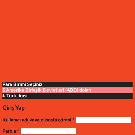
Para Birimi Seçiniz
$
Amerika Birleşik Devletleri (ABD) doları
₺
Türk lirası
Giriş Yap
Gerekli
Kullanıcı adı veya e-posta adresi
*
Gerekli
Parola
*