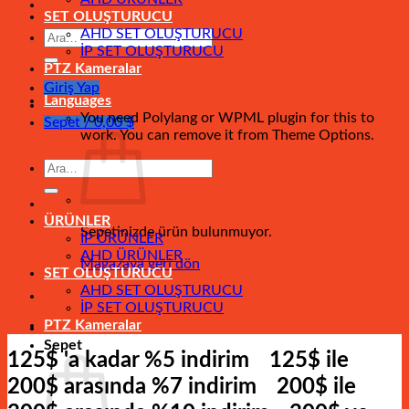
SET OLUŞTURUCU
AHD SET OLUŞTURUCU
Ara:
İP SET OLUŞTURUCU
PTZ Kameralar
Giriş Yap
Languages
You need Polylang or WPML plugin for this to
Sepet /
0,00
$
work. You can remove it from Theme Options.
Ara:
ÜRÜNLER
Sepetinizde ürün bulunmuyor.
İP ÜRÜNLER
AHD ÜRÜNLER
Mağazaya geri dön
SET OLUŞTURUCU
AHD SET OLUŞTURUCU
İP SET OLUŞTURUCU
PTZ Kameralar
Sepet
125$ 'a kadar %5 indirim
125$ ile
200$ arasında %7 indirim
200$ ile