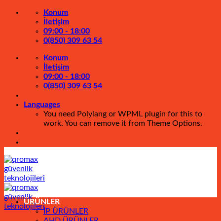
İçeriğe
Konum
atla
İletişim
09:00 - 18:00
0(850) 309 63 54
Konum
İletişim
09:00 - 18:00
0(850) 309 63 54
Languages
You need Polylang or WPML plugin for this to
work. You can remove it from Theme Options.
ÜRÜNLER
İP ÜRÜNLER
AHD ÜRÜNLER