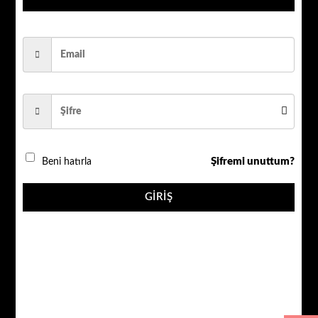
AHD ÜRÜNLER
QR_784w
1080P 5 MP SONY LENS 4 W. LED IŞIKLI GECE RENKLİ
P.KASA
Şifremi unuttum?
Beni hatırla
QR_784w adet
GIRIŞ
SEPETE EKLE