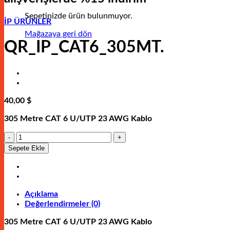
Sepetinizde ürün bulunmuyor.
İP ÜRÜNLER
Mağazaya geri dön
QR_IP_CAT6_305MT.
40,00
$
305 Metre CAT 6 U/UTP 23 AWG Kablo
QR_IP_CAT6_305MT.
adet
Sepete Ekle
Açıklama
Değerlendirmeler (0)
305 Metre CAT 6 U/UTP 23 AWG Kablo