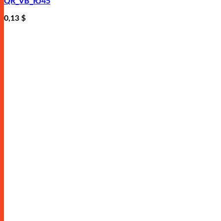
QR_VB_RJ45
0,13
$