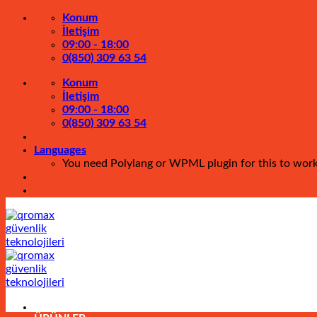
İçeriğe
Konum
atla
İletişim
09:00 - 18:00
0(850) 309 63 54
Konum
İletişim
09:00 - 18:00
0(850) 309 63 54
Languages
You need Polylang or WPML plugin for this to wor