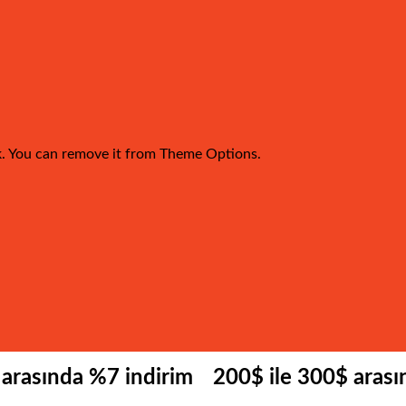
k. You can remove it from Theme Options.
 arasında %7 indirim
200$ ile 300$ aras