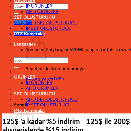
ÜRÜNLER
Ara:
İP ÜRÜNLER
AHD ÜRÜNLER
SET OLUŞTURUCU
Giriş Yap
AHD SET OLUŞTURUCU
İP SET OLUŞTURUCU
Sepet /
0,00
$
PTZ Kameralar
Languages
You need Polylang or WPML plugin for this to wor
Ara:
Sepetinizde ürün bulunmuyor.
ÜRÜNLER
Mağazaya geri dön
İP ÜRÜNLER
AHD ÜRÜNLER
SET OLUŞTURUCU
AHD SET OLUŞTURUCU
Sepet
İP SET OLUŞTURUCU
PTZ Kameralar
125$ 'a kadar %5 indirim
125$ ile 200$
alışverişlerde %15 indirim