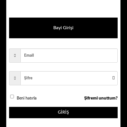
Bayi Girişi
AHD ÜRÜNLER
Şifremi unuttum?
Beni hatırla
QR_KABLO_2+1_0,22MM_25MT.
GIRIŞ