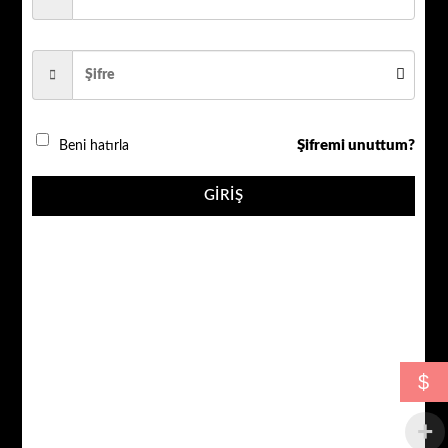
1080P 5 MP SONY LENS 36 IR LED DOME İÇ MEKAN
QR_AN_D136B adet
Şifremi unuttum?
Beni hatırla
SEPETE EKLE
GIRIŞ
AÇIKLAMA
$
DEĞERLENDIRMELER (0)
1080P 5 MP SONY LENS 36 IR LED DOME İÇ MEKAN