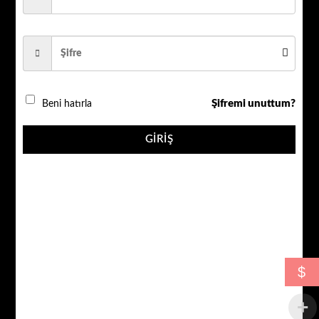
100 METRE 2+1 0,50MM CCTV KABLO
QR_KABLO_2+1_0,50MM_100MT. adet
Şifremi unuttum?
Beni hatırla
SEPETE EKLE
GIRIŞ
AÇIKLAMA
$
EK BILGI
100 METRE 2+1 0,50MM CCTV KABLO