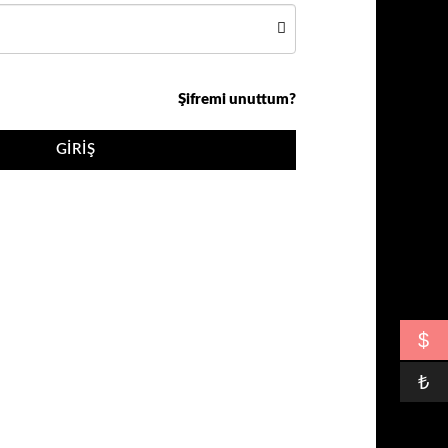
EKLE
Şifremi unuttum?
GIRIŞ
$
₺