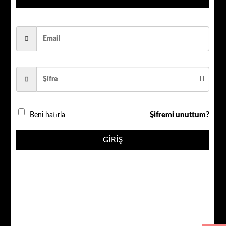
AHD ÜRÜNLER
QR_3015W
1080P 5 MP SONY LENS 15 W. LED IŞIKLI GECE RENKLİ
P.KASA
Şifremi unuttum?
Beni hatırla
QR_3015W adet
GIRIŞ
SEPETE EKLE