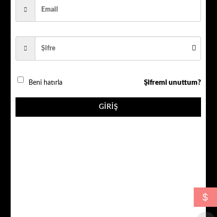
1080P 5 MP SONY LENS 12 W. LED IŞIKLI GECE RENKLİ
P.KASA
QR_312w adet
Şifremi unuttum?
Beni hatırla
SEPETE EKLE
GIRIŞ
AÇIKLAMA
$
DEĞERLENDIRMELER (0)