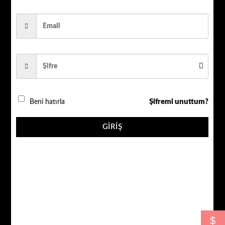
AHD ÜRÜNLER
QR_VB_PJ+BNC
KABLOLU BNC+POWER KONNEKTÖR
Şifremi unuttum?
Beni hatırla
QR_VB_PJ+BNC adet
GIRIŞ
SEPETE EKLE
$