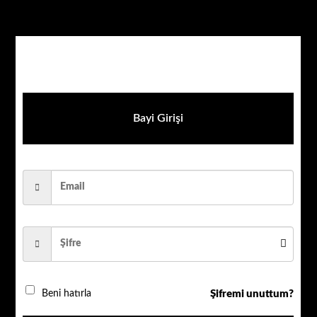
Stokta yok
Bayi Girişi
AÇIKLAMA
DEĞERLENDIRMELER (0)
Teknik Özellikler:
Tek tuşla panik alarmı;
RBF
frekans bandı: 863 – 870 MHz;
Hub ile açık alanda
1,500m
kadar iki yönlü kablosuz
Şifremi unuttum?
Beni hatırla
iletişim;