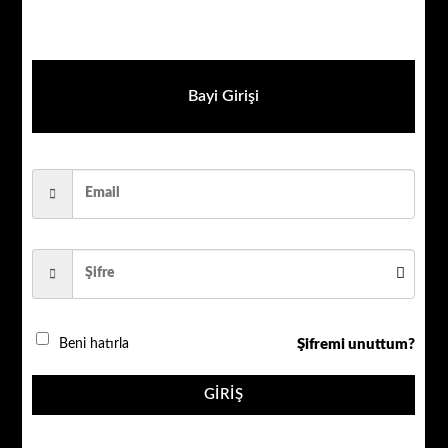
AHD ÜRÜNLER
Roombanker Alarm – Röle 24V DC
Bayi Girişi
Stokta yok
AÇIKLAMA
Şifremi unuttum?
Beni hatırla
DEĞERLENDIRMELER (0)
GIRIŞ
Teknik Özellikler: