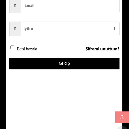
SAMSUNG KASA 1080P 5 MP SONY LENS GECE
GÖRÜŞLÜ METAL KASA
QR_2042 adet
Şifremi unuttum?
Beni hatırla
SEPETE EKLE
GIRIŞ
AÇIKLAMA
$
DEĞERLENDIRMELER (0)